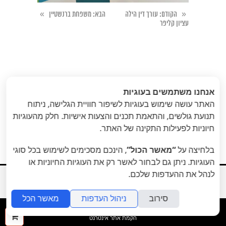
»
«
הקודם
: עורך דין הילה
הבא
: משפחת ברנשטיין
עציון קליפר
אנחנו משתמשים בעוגיות
האתר עושה שימוש בעוגיות לשיפור חוויית הגלישה, ניתוח
תנועת גולשים, והתאמת תכנים והצעות אישיות. חלק מהעוגיות
חיוניות לפעילות התקינה של האתר.
בלחיצה על
“מאשר הכול”
, הינכם מסכימים לשימוש בכל סוגי
העוגיות. ניתן גם לבחור לאשר רק את העוגיות החיוניות או
לנהל את ההעדפות שלכם.
board פרייםבורד
prime
כול הזכויות שמורות 2014
סירוב
ניהול העדפות
מאשר הכל
folyou
ההז
הקמת אתר אינטרנט