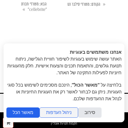
«
הבא
: משרדי חברת
הקודם
: משרדי סילבר נט
»
"cellebrite"
אנחנו משתמשים בעוגיות
האתר עושה שימוש בעוגיות לשיפור חוויית הגלישה, ניתוח
תנועת גולשים, והתאמת תכנים והצעות אישיות. חלק מהעוגיות
חיוניות לפעילות התקינה של האתר.
בלחיצה על
“מאשר הכול”
, הינכם מסכימים לשימוש בכל סוגי
העוגיות. ניתן גם לבחור לאשר רק את העוגיות החיוניות או
לנהל את ההעדפות שלכם.
board פרייםבורד
prime
כול הזכויות שמורות 2014
סירוב
ניהול העדפות
מאשר הכל
folyou
ההז
הקמת חנויות אונליין